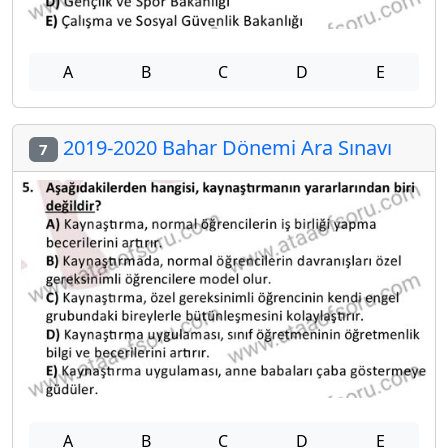
A
B
C
D
E
2019-2020 Bahar Dönemi Ara Sınavı
7
A
B
C
D
E