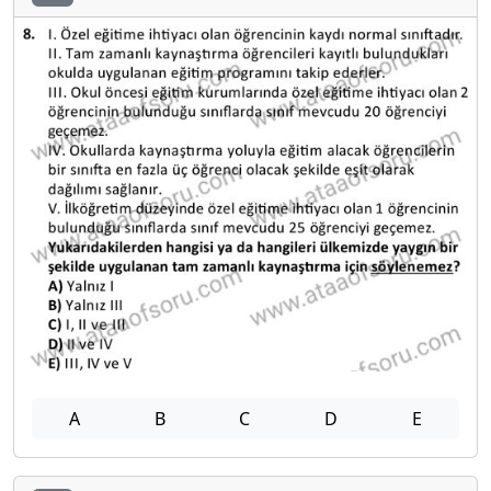
A
B
C
D
E