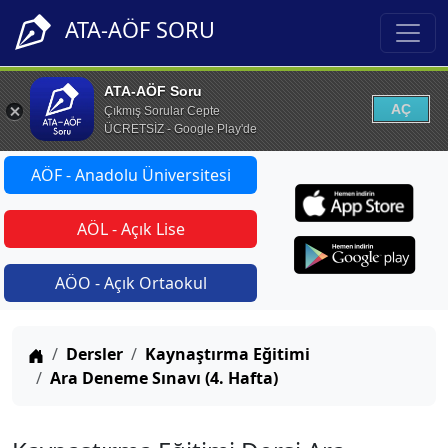
ATA-AÖF SORU
ATA-AÖF Soru
AÇ
Çıkmış Sorular Cepte
ÜCRETSİZ - Google Play'de
AÖF - Anadolu Üniversitesi
AÖL - Açık Lise
AÖO - Açık Ortaokul
Anasayfa
Dersler
Kaynaştırma Eğitimi
Ara Deneme Sınavı (4. Hafta)