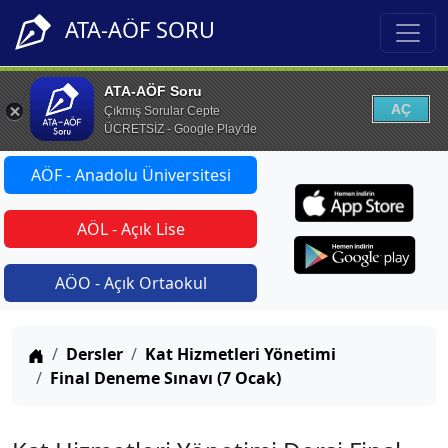
ATA-AÖF SORU
ATA-AÖF Soru
AÇ
Çıkmış Sorular Cepte
ÜCRETSİZ - Google Play'de
AÖF - Anadolu Üniversitesi
AÖL - Açık Lise
AÖO - Açık Ortaokul
Anasayfa
Dersler
Kat Hizmetleri Yönetimi
Final Deneme Sınavı (7 Ocak)