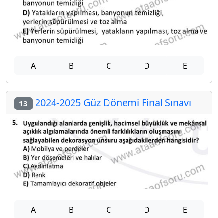
A
B
C
D
E
2024-2025 Güz Dönemi Final Sınavı
13
A
B
C
D
E