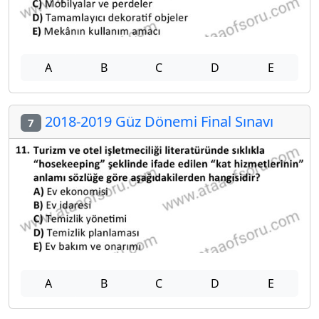
A
B
C
D
E
2018-2019 Güz Dönemi Final Sınavı
7
A
B
C
D
E