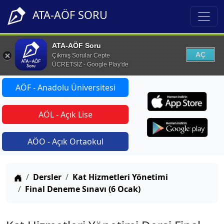
ATA-AÖF SORU
ATA-AÖF Soru
AÇ
Çıkmış Sorular Cepte
ÜCRETSİZ - Google Play'de
AÖF - Anadolu Üniversitesi
AÖL - Açık Lise
AÖO - Açık Ortaokul
Anasayfa
Dersler
Kat Hizmetleri Yönetimi
Final Deneme Sınavı (6 Ocak)