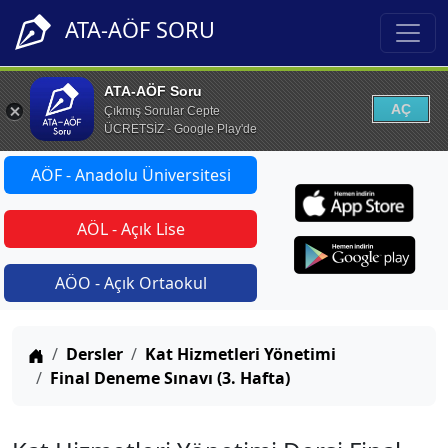
ATA-AÖF SORU
ATA-AÖF Soru
AÇ
Çıkmış Sorular Cepte
ÜCRETSİZ - Google Play'de
AÖF - Anadolu Üniversitesi
AÖL - Açık Lise
AÖO - Açık Ortaokul
Anasayfa
Dersler
Kat Hizmetleri Yönetimi
Final Deneme Sınavı (3. Hafta)