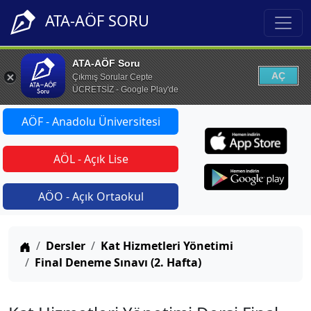
ATA-AÖF SORU
ATA-AÖF Soru
AÇ
Çıkmış Sorular Cepte
ÜCRETSİZ - Google Play'de
AÖF - Anadolu Üniversitesi
AÖL - Açık Lise
AÖO - Açık Ortaokul
Anasayfa
Dersler
Kat Hizmetleri Yönetimi
Final Deneme Sınavı (2. Hafta)