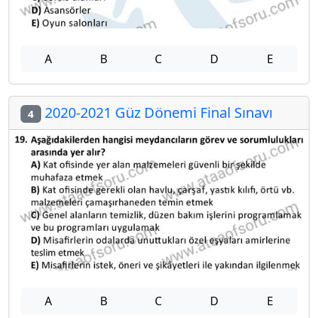
A
B
C
D
E
2020-2021 Güz Dönemi Final Sınavı
4
A
B
C
D
E