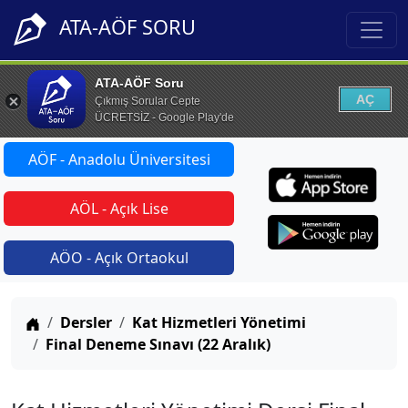
ATA-AÖF SORU
ATA-AÖF Soru
AÇ
Çıkmış Sorular Cepte
ÜCRETSİZ - Google Play'de
AÖF - Anadolu Üniversitesi
AÖL - Açık Lise
AÖO - Açık Ortaokul
Anasayfa
Dersler
Kat Hizmetleri Yönetimi
Final Deneme Sınavı (22 Aralık)