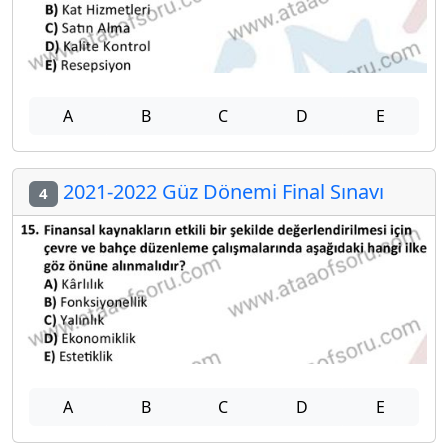
A
B
C
D
E
2021-2022 Güz Dönemi Final Sınavı
4
A
B
C
D
E