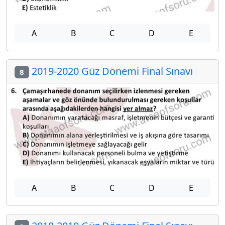
A
B
C
D
E
2019-2020 Güz Dönemi Final Sınavı
8
A
B
C
D
E