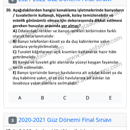
A
B
C
D
E
2020-2021 Güz Dönemi Final Sınavı
3