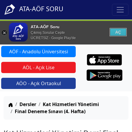
ATA-AÖF SORU
ATA-AÖF Soru
AÇ
Çıkmış Sorular Cepte
ÜCRETSİZ - Google Play'de
AÖF - Anadolu Üniversitesi
AÖL - Açık Lise
AÖO - Açık Ortaokul
Anasayfa
Dersler
Kat Hizmetleri Yönetimi
Final Deneme Sınavı (4. Hafta)