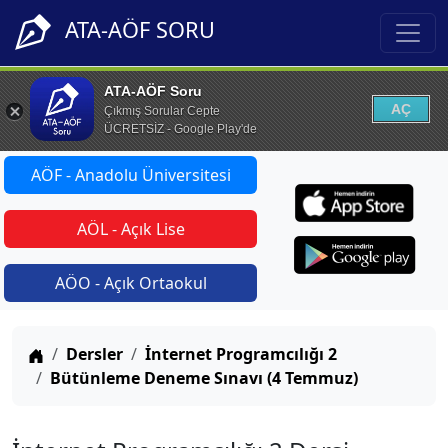
ATA-AÖF SORU
ATA-AÖF Soru
AÇ
Çıkmış Sorular Cepte
ÜCRETSİZ - Google Play'de
AÖF - Anadolu Üniversitesi
AÖL - Açık Lise
AÖO - Açık Ortaokul
Anasayfa
Dersler
İnternet Programcılığı 2
Bütünleme Deneme Sınavı (4 Temmuz)