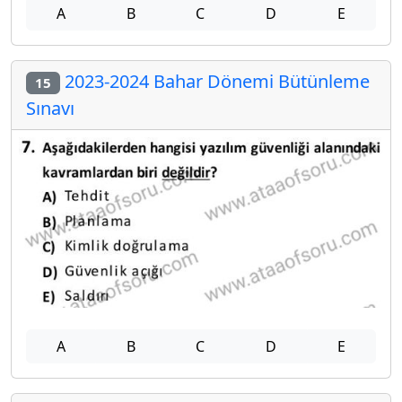
A
B
C
D
E
2023-2024 Bahar Dönemi Bütünleme
15
Sınavı
A
B
C
D
E