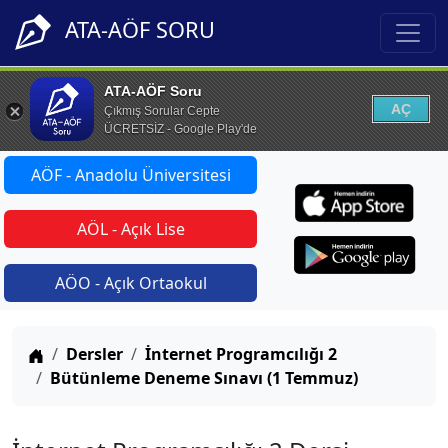
ATA-AÖF SORU
ATA-AÖF Soru
AÇ
Çıkmış Sorular Cepte
ÜCRETSİZ - Google Play'de
AÖF - Anadolu Üniversitesi
AÖL - Açık Lise
AÖO - Açık Ortaokul
Anasayfa
Dersler
İnternet Programcılığı 2
Bütünleme Deneme Sınavı (1 Temmuz)