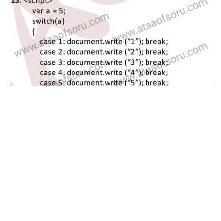
A
B
C
D
E