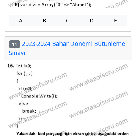
A
B
C
D
E
2023-2024 Bahar Dönemi Bütünleme
11
Sınavı