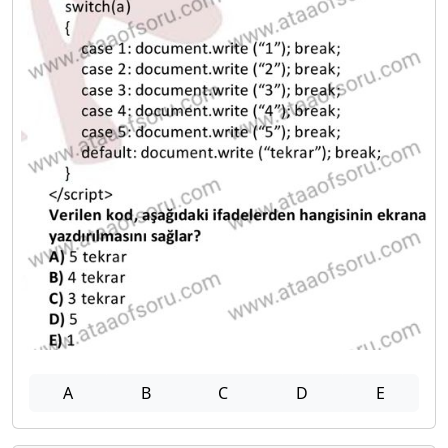
A
B
C
D
E