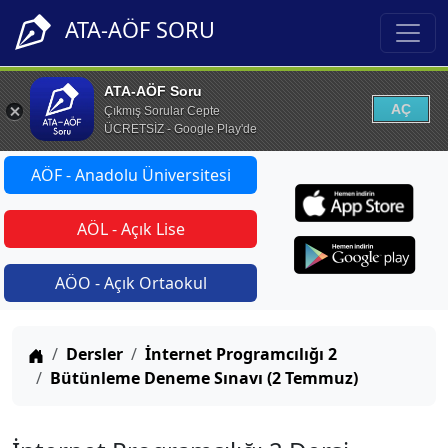
ATA-AÖF SORU
ATA-AÖF Soru
AÇ
Çıkmış Sorular Cepte
ÜCRETSİZ - Google Play'de
AÖF - Anadolu Üniversitesi
AÖL - Açık Lise
AÖO - Açık Ortaokul
Anasayfa
Dersler
İnternet Programcılığı 2
Bütünleme Deneme Sınavı (2 Temmuz)