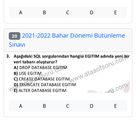
A
B
C
D
E
2021-2022 Bahar Dönemi Bütünleme
20
Sınavı
A
B
C
D
E
Diğer Bütünleme Deneme Sınavları
2025-2026 31 Temmuz