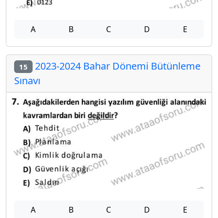
A
B
C
D
E
2023-2024 Bahar Dönemi Bütünleme
15
Sınavı
A
B
C
D
E