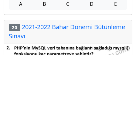
A
B
C
D
E
2021-2022 Bahar Dönemi Bütünleme
20
Sınavı
A
B
C
D
E
Diğer Bütünleme Deneme Sınavları
2025-2026 31 Temmuz