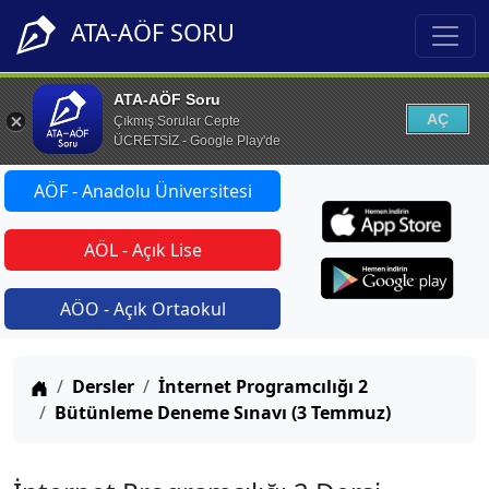
ATA-AÖF SORU
ATA-AÖF Soru
AÇ
Çıkmış Sorular Cepte
ÜCRETSİZ - Google Play'de
AÖF - Anadolu Üniversitesi
AÖL - Açık Lise
AÖO - Açık Ortaokul
Anasayfa
Dersler
İnternet Programcılığı 2
Bütünleme Deneme Sınavı (3 Temmuz)