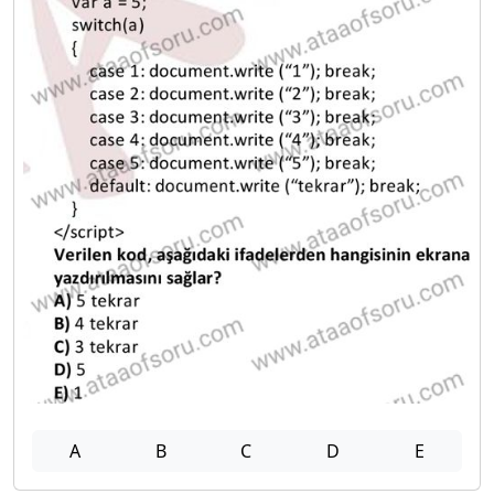
A
B
C
D
E