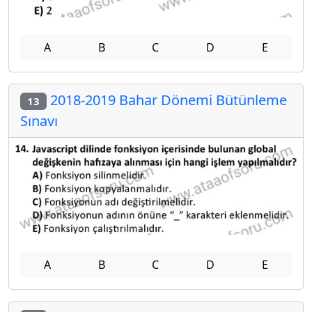
A
B
C
D
E
2018-2019 Bahar Dönemi Bütünleme
13
Sınavı
A
B
C
D
E