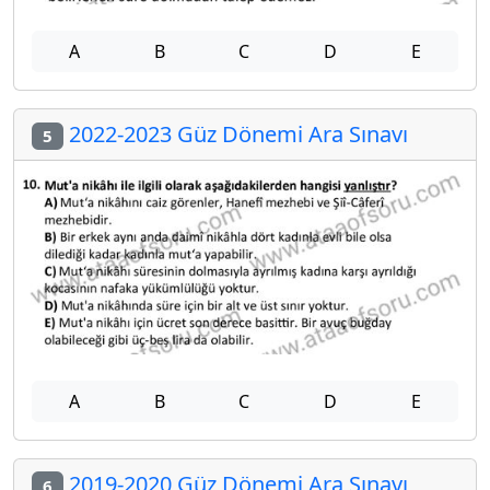
A
B
C
D
E
2022-2023 Güz Dönemi Ara Sınavı
5
A
B
C
D
E
2019-2020 Güz Dönemi Ara Sınavı
6