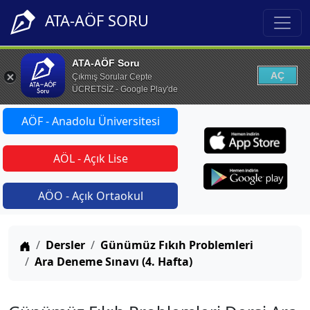
ATA-AÖF SORU
ATA-AÖF Soru
AÇ
Çıkmış Sorular Cepte
ÜCRETSİZ - Google Play'de
AÖF - Anadolu Üniversitesi
AÖL - Açık Lise
AÖO - Açık Ortaokul
Anasayfa
Dersler
Günümüz Fıkıh Problemleri
Ara Deneme Sınavı (4. Hafta)