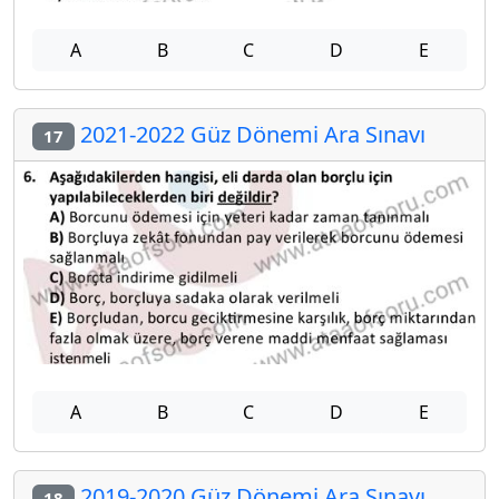
A
B
C
D
E
2021-2022 Güz Dönemi Ara Sınavı
17
A
B
C
D
E
2019-2020 Güz Dönemi Ara Sınavı
18