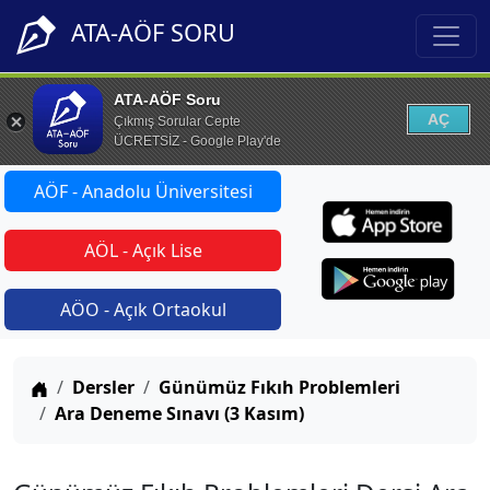
ATA-AÖF SORU
ATA-AÖF Soru
AÇ
Çıkmış Sorular Cepte
ÜCRETSİZ - Google Play'de
AÖF - Anadolu Üniversitesi
AÖL - Açık Lise
AÖO - Açık Ortaokul
Anasayfa
Dersler
Günümüz Fıkıh Problemleri
Ara Deneme Sınavı (3 Kasım)