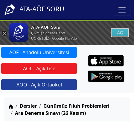
ATA-AÖF SORU
ATA-AÖF Soru
AÇ
Çıkmış Sorular Cepte
ÜCRETSİZ - Google Play'de
AÖF - Anadolu Üniversitesi
AÖL - Açık Lise
AÖO - Açık Ortaokul
Anasayfa
Dersler
Günümüz Fıkıh Problemleri
Ara Deneme Sınavı (26 Kasım)