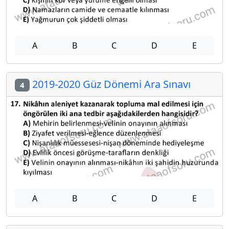
A
B
C
D
E
2019-2020 Güz Dönemi Ara Sınavı
4
A
B
C
D
E