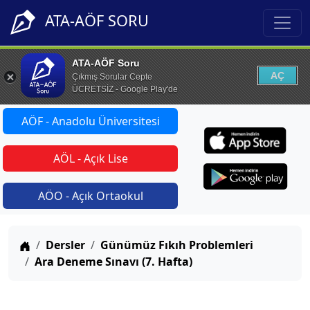
ATA-AÖF SORU
ATA-AÖF Soru
AÇ
Çıkmış Sorular Cepte
ÜCRETSİZ - Google Play'de
AÖF - Anadolu Üniversitesi
AÖL - Açık Lise
AÖO - Açık Ortaokul
Anasayfa
Dersler
Günümüz Fıkıh Problemleri
Ara Deneme Sınavı (7. Hafta)