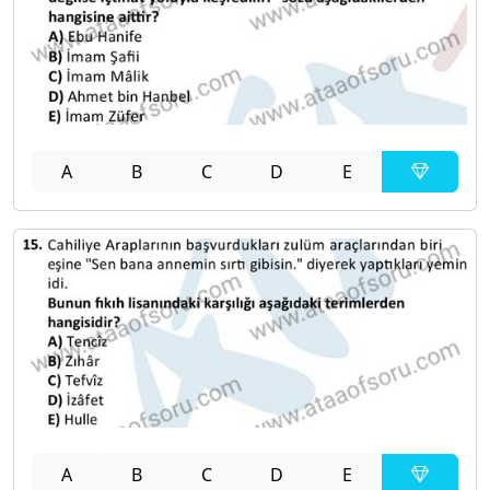
A
B
C
D
E
A
B
C
D
E