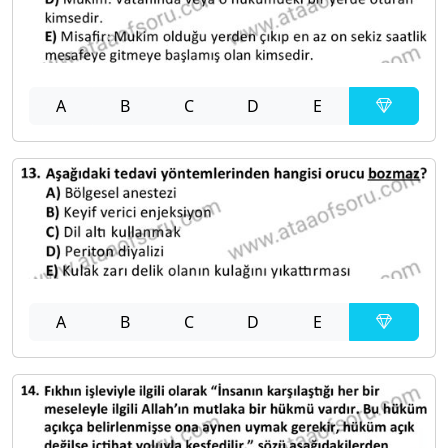
A
B
C
D
E
A
B
C
D
E