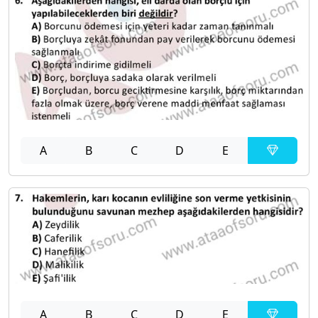
A
B
C
D
E
A
B
C
D
E