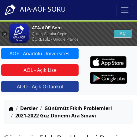
ATA-AÖF SORU
ATA-AÖF Soru
AÇ
Çıkmış Sorular Cepte
ÜCRETSİZ - Google Play'de
AÖF - Anadolu Üniversitesi
AÖL - Açık Lise
AÖO - Açık Ortaokul
Anasayfa
Dersler
Günümüz Fıkıh Problemleri
2021-2022 Güz Dönemi Ara Sınavı