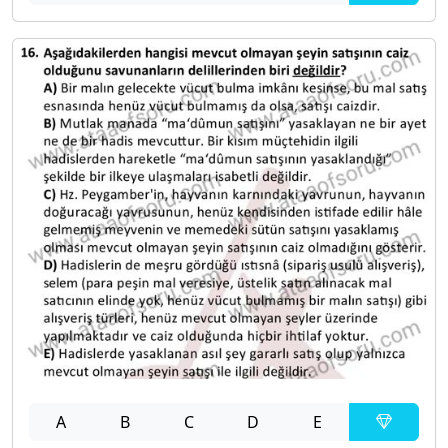
A
B
C
D
E