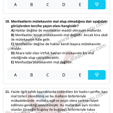
A
B
C
D
E
A
B
C
D
E