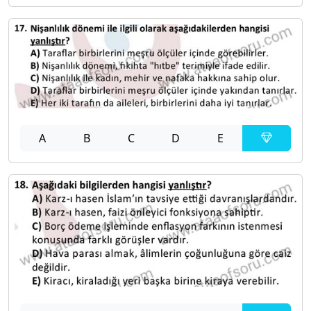
A
B
C
D
E