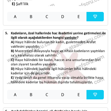
A
B
C
D
E
A
B
C
D
E