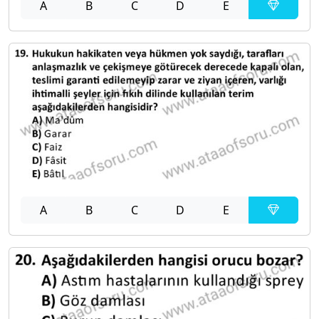
A
B
C
D
E
A
B
C
D
E