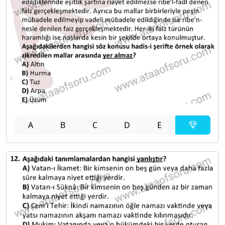
A
B
C
D
E