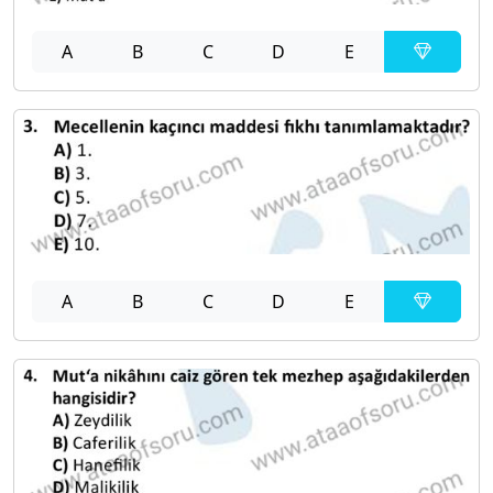
A
B
C
D
E
A
B
C
D
E