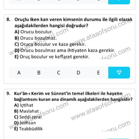
A
B
C
D
E