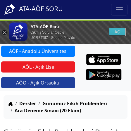
ATA-AÖF SORU
ATA-AÖF Soru
AÇ
Çıkmış Sorular Cepte
ÜCRETSİZ - Google Play'de
AÖF - Anadolu Üniversitesi
AÖL - Açık Lise
AÖO - Açık Ortaokul
Anasayfa
Dersler
Günümüz Fıkıh Problemleri
Ara Deneme Sınavı (20 Ekim)