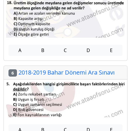
A
B
C
D
E
2018-2019 Bahar Dönemi Ara Sınavı
6
A
B
C
D
E