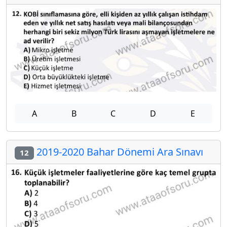
A
B
C
D
E
2019-2020 Bahar Dönemi Ara Sınavı
12