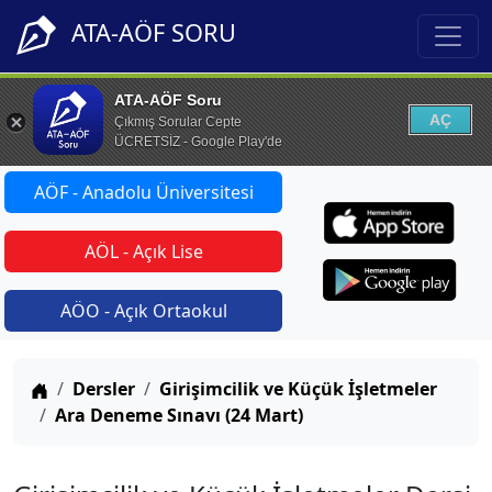
ATA-AÖF SORU
ATA-AÖF Soru
AÇ
Çıkmış Sorular Cepte
ÜCRETSİZ - Google Play'de
AÖF - Anadolu Üniversitesi
AÖL - Açık Lise
AÖO - Açık Ortaokul
Anasayfa
Dersler
Girişimcilik ve Küçük İşletmeler
Ara Deneme Sınavı (24 Mart)