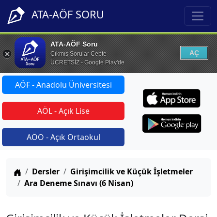
ATA-AÖF SORU
ATA-AÖF Soru
AÇ
Çıkmış Sorular Cepte
ÜCRETSİZ - Google Play'de
AÖF - Anadolu Üniversitesi
AÖL - Açık Lise
AÖO - Açık Ortaokul
Anasayfa
Dersler
Girişimcilik ve Küçük İşletmeler
Ara Deneme Sınavı (6 Nisan)