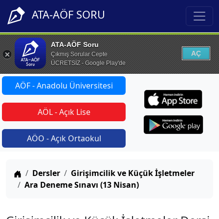
ATA-AÖF SORU
ATA-AÖF Soru
AÇ
Çıkmış Sorular Cepte
ÜCRETSİZ - Google Play'de
AÖF - Anadolu Üniversitesi
AÖL - Açık Lise
AÖO - Açık Ortaokul
Anasayfa
Dersler
Girişimcilik ve Küçük İşletmeler
Ara Deneme Sınavı (13 Nisan)