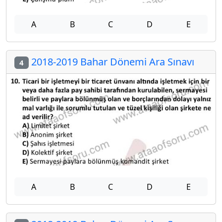
A
B
C
D
E
2018-2019 Bahar Dönemi Ara Sınavı
4
A
B
C
D
E