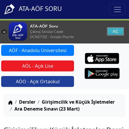
ATA-AÖF SORU
ATA-AÖF Soru
AÇ
Çıkmış Sorular Cepte
ÜCRETSİZ - Google Play'de
AÖF - Anadolu Üniversitesi
AÖL - Açık Lise
AÖO - Açık Ortaokul
Anasayfa
Dersler
Girişimcilik ve Küçük İşletmeler
Ara Deneme Sınavı (23 Mart)