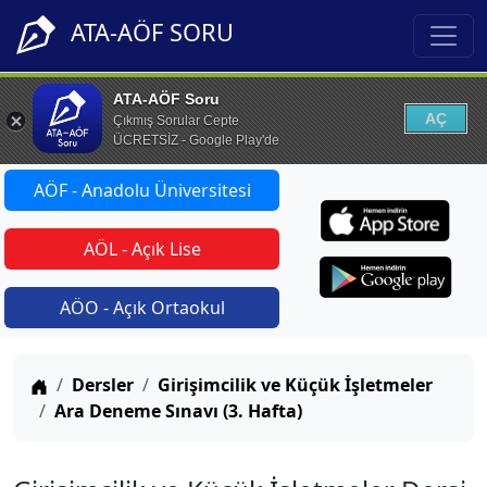
ATA-AÖF SORU
ATA-AÖF Soru
AÇ
Çıkmış Sorular Cepte
ÜCRETSİZ - Google Play'de
AÖF - Anadolu Üniversitesi
AÖL - Açık Lise
AÖO - Açık Ortaokul
Anasayfa
Dersler
Girişimcilik ve Küçük İşletmeler
Ara Deneme Sınavı (3. Hafta)