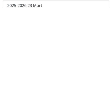
2025-2026 23 Mart
2025-2026 16 Mart
2025-2026 9 Mart
2025-2026 2 Mart
2024-2025 4 Nisan
2024-2025 3 Nisan
2024-2025 2 Nisan
2024-2025 24 Mart
2024-2025 17 Mart
2024-2025 10 Mart
2024-2025 3 Mart