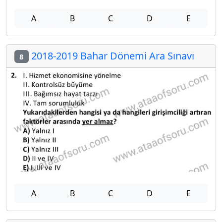
A
B
C
D
E
2018-2019 Bahar Dönemi Ara Sınavı
8
A
B
C
D
E