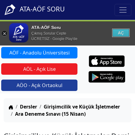
ATA-AÖF SORU
ATA-AÖF Soru
AÇ
Çıkmış Sorular Cepte
ÜCRETSİZ - Google Play'de
AÖF - Anadolu Üniversitesi
AÖL - Açık Lise
AÖO - Açık Ortaokul
Anasayfa
Dersler
Girişimcilik ve Küçük İşletmeler
Ara Deneme Sınavı (15 Nisan)