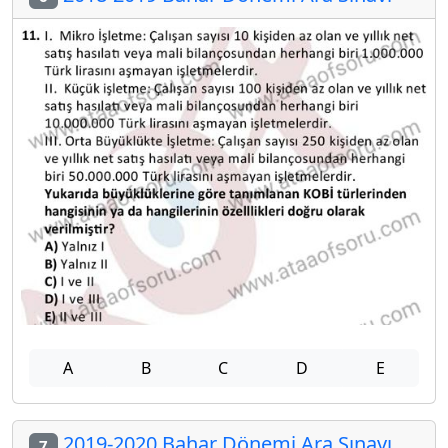
A
B
C
D
E
2019-2020 Bahar Dönemi Ara Sınavı
7