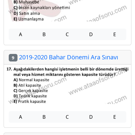
A
B
C
D
E
2019-2020 Bahar Dönemi Ara Sınavı
9
A
B
C
D
E