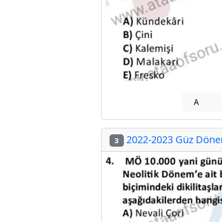
A
2022-2023 Güz Dönem
3