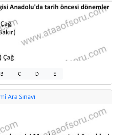
B
C
D
E
i Ara Sınavı