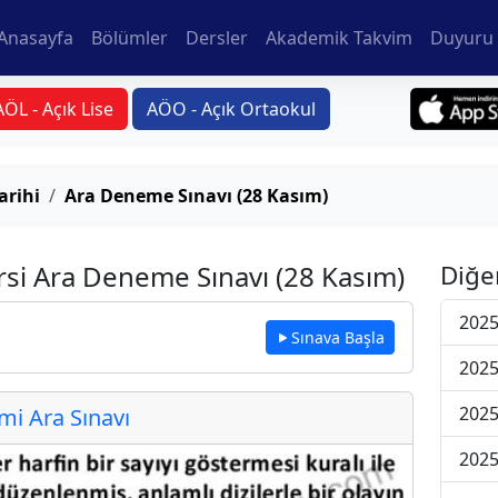
Anasayfa
Bölümler
Dersler
Akademik Takvim
Duyuru 
AÖL - Açık Lise
AÖO - Açık Ortaokul
arihi
Ara Deneme Sınavı (28 Kasım)
rsi Ara Deneme Sınavı (28 Kasım)
Diğe
2025
Sınava Başla
2025
2025
i Ara Sınavı
2025