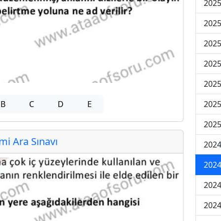
2025
2025
2025
2025
2025
2025
B
C
D
E
2025
i Ara Sınavı
2024
2024
2024
2024