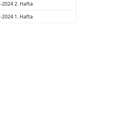
-2024 2. Hafta
-2024 1. Hafta