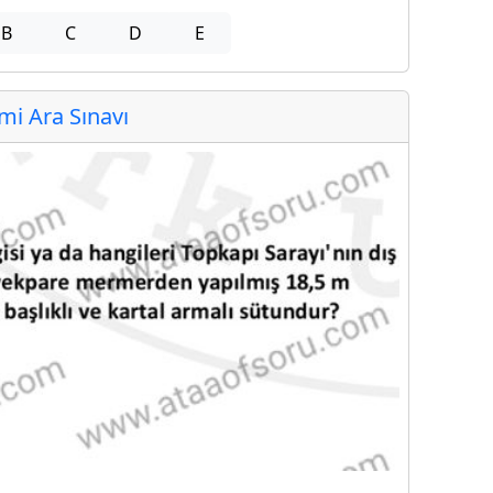
B
C
D
E
i Ara Sınavı