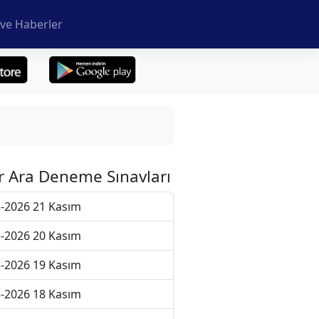
ve Haberler
r Ara Deneme Sınavları
-2026 21 Kasım
-2026 20 Kasım
-2026 19 Kasım
-2026 18 Kasım