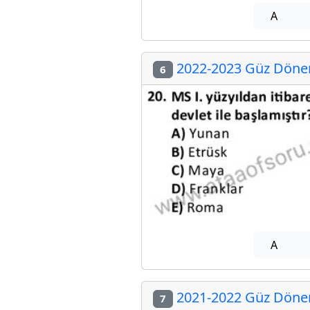
A
2022-2023 Güz Dönem
6
A
2021-2022 Güz Dönem
7