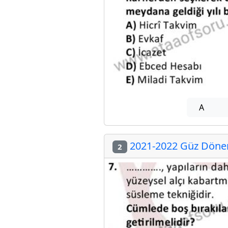
A
2021-2022 Güz Dönem
2