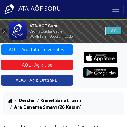
ATA-AÖF SORU
ATA-AÖF Soru
AÇ
Çıkmış Sorular Cepte
ÜCRETSİZ - Google Play'de
AÖF - Anadolu Üniversitesi
AÖL - Açık Lise
AÖO - Açık Ortaokul
Anasayfa
Dersler
Genel Sanat Tarihi
Ara Deneme Sınavı (26 Kasım)