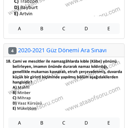
A
B
C
D
E
2020-2021 Güz Dönemi Ara Sınavı
4
A
B
C
D
E