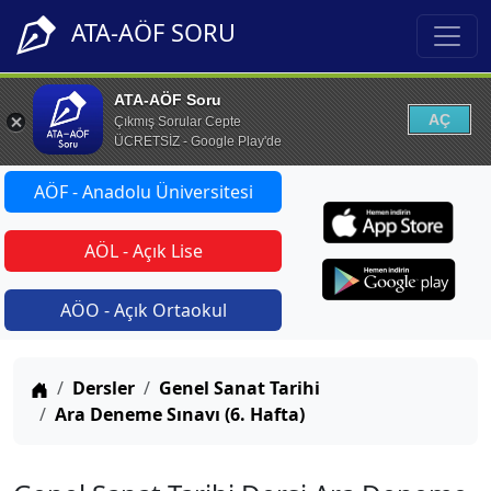
ATA-AÖF SORU
ATA-AÖF Soru
AÇ
Çıkmış Sorular Cepte
ÜCRETSİZ - Google Play'de
AÖF - Anadolu Üniversitesi
AÖL - Açık Lise
AÖO - Açık Ortaokul
Anasayfa
Dersler
Genel Sanat Tarihi
Ara Deneme Sınavı (6. Hafta)