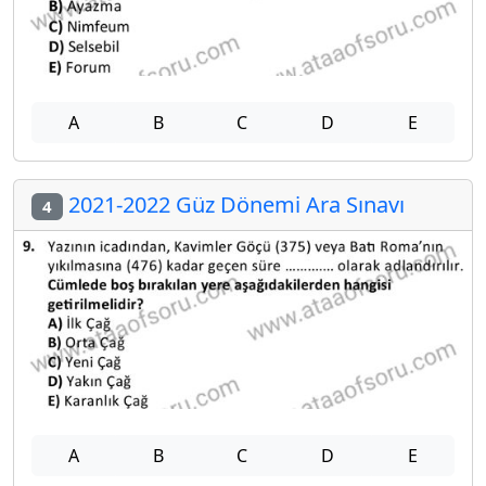
A
B
C
D
E
2021-2022 Güz Dönemi Ara Sınavı
4
A
B
C
D
E