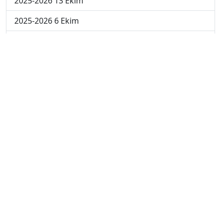
2025-2026 13 Ekim
2025-2026 6 Ekim
2024-2025 29 Kasım
2024-2025 28 Kasım
2024-2025 27 Kasım
2024-2025 26 Kasım
2024-2025 25 Kasım
2024-2025 5. Hafta
2024-2025 4. Hafta
2024-2025 3. Hafta
2024-2025 2. Hafta