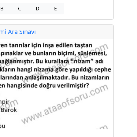
B
C
D
E
i Ara Sınavı