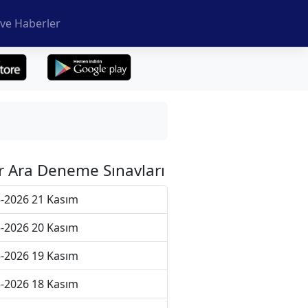
ve Haberler
r Ara Deneme Sınavları
-2026 21 Kasım
-2026 20 Kasım
-2026 19 Kasım
-2026 18 Kasım