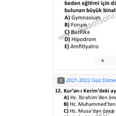
A
2021-2022 Güz Dönem
7