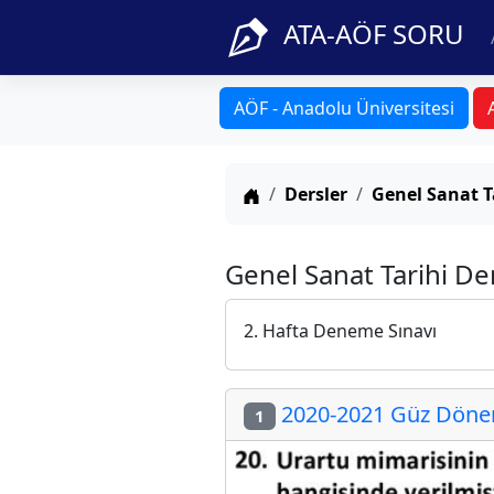
ATA-AÖF SORU
AÖF - Anadolu Üniversitesi
Anasayfa
Dersler
Genel Sanat T
Genel Sanat Tarihi De
2. Hafta Deneme Sınavı
2020-2021 Güz Dönem
1