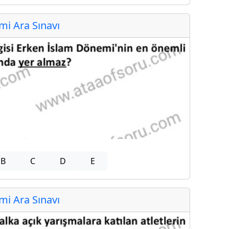
i Ara Sınavı
B
C
D
E
i Ara Sınavı