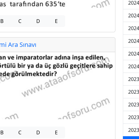
2024
2024
B
C
D
E
2024
2024
i Ara Sınavı
2024
2024
2023
2023
2023
2023
2023
B
C
D
E