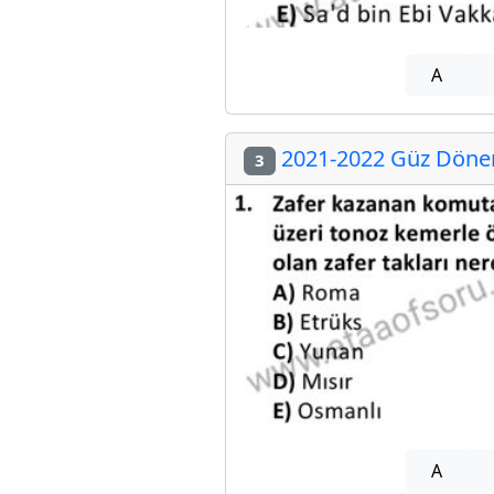
A
2021-2022 Güz Dönem
3
A