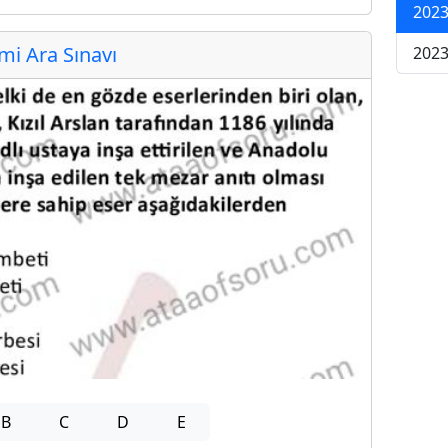
2023
i Ara Sınavı
2023
B
C
D
E