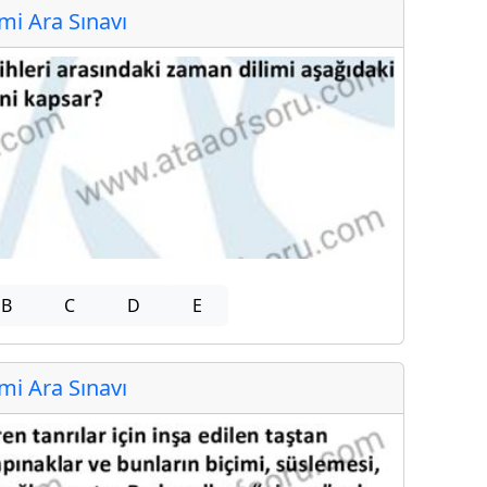
i Ara Sınavı
B
C
D
E
i Ara Sınavı