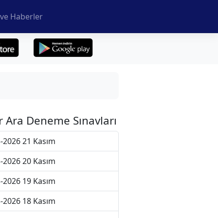
ve Haberler
r Ara Deneme Sınavları
-2026 21 Kasım
-2026 20 Kasım
-2026 19 Kasım
-2026 18 Kasım