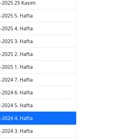
-2025 25 Kasım
-2025 5. Hafta
-2025 4. Hafta
-2025 3. Hafta
-2025 2. Hafta
-2025 1. Hafta
-2024 7. Hafta
-2024 6. Hafta
-2024 5. Hafta
-2024 4. Hafta
-2024 3. Hafta