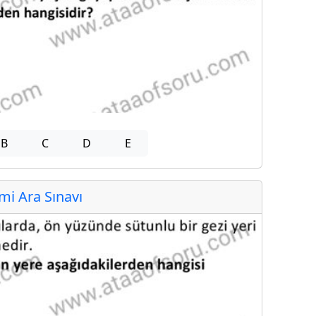
B
C
D
E
i Ara Sınavı