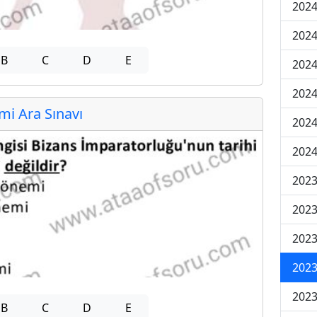
2024
2024
B
C
D
E
2024
2024
i Ara Sınavı
2024
2024
2023
2023
2023
2023
2023
B
C
D
E