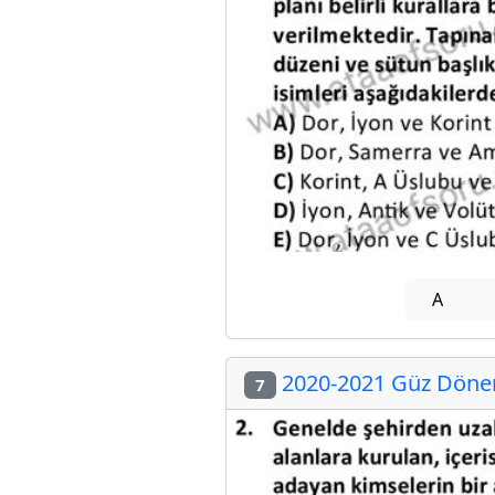
A
2020-2021 Güz Dönem
7