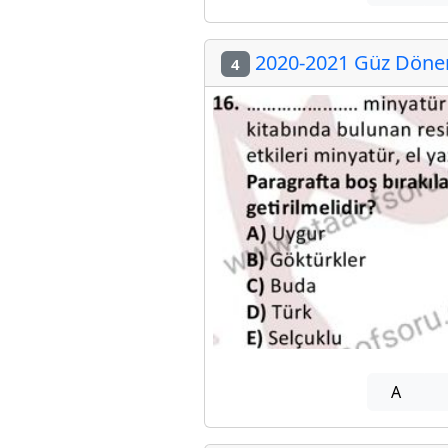
2020-2021 Güz Dönem
4
A