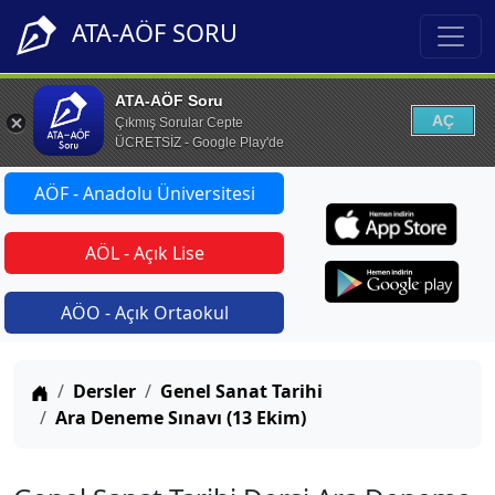
ATA-AÖF SORU
ATA-AÖF Soru
AÇ
Çıkmış Sorular Cepte
ÜCRETSİZ - Google Play'de
AÖF - Anadolu Üniversitesi
AÖL - Açık Lise
AÖO - Açık Ortaokul
Anasayfa
Dersler
Genel Sanat Tarihi
Ara Deneme Sınavı (13 Ekim)