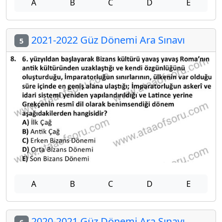
A
B
C
D
E
2021-2022 Güz Dönemi Ara Sınavı
5
A
B
C
D
E
2020-2021 Güz Dönemi Ara Sınavı
6