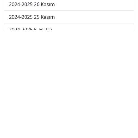
2024-2025 26 Kasım
2024-2025 25 Kasım
2024-2025 5. Hafta
2024-2025 4. Hafta
2024-2025 3. Hafta
2024-2025 2. Hafta
2024-2025 1. Hafta
2023-2024 7. Hafta
2023-2024 6. Hafta
2023-2024 5. Hafta
2023-2024 4. Hafta