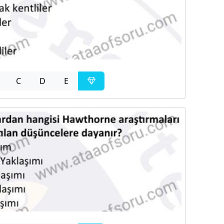
C
D
E