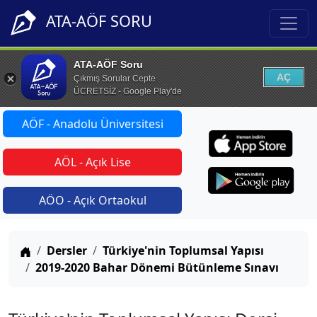
ATA-AÖF SORU
ATA-AÖF Soru
AÇ
Çıkmış Sorular Cepte
ÜCRETSİZ - Google Play'de
AÖF - Anadolu Üniversitesi
AÖL - Açık Lise
AÖO - Açık Ortaokul
Anasayfa
Dersler
Türkiye'nin Toplumsal Yapısı
2019-2020 Bahar Dönemi Bütünleme Sınavı