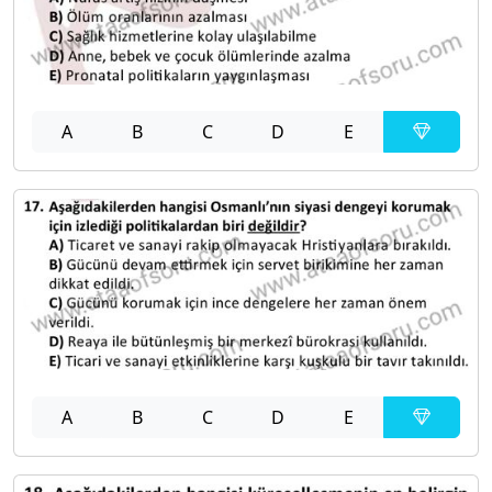
A
B
C
D
E
A
B
C
D
E