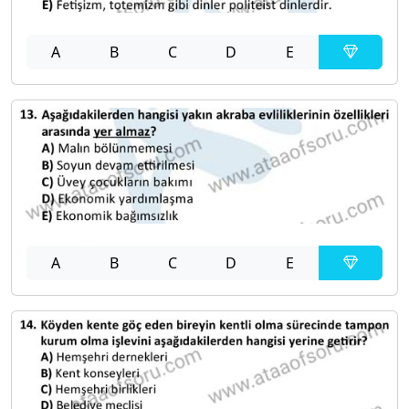
A
B
C
D
E
A
B
C
D
E