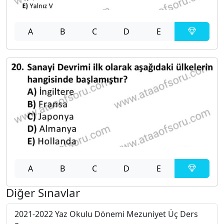
A
B
C
D
E
A
B
C
D
E
Diğer Sınavlar
2021-2022 Yaz Okulu Dönemi Mezuniyet Üç Ders