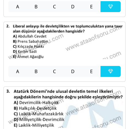
A
B
C
D
E
A
B
C
D
E