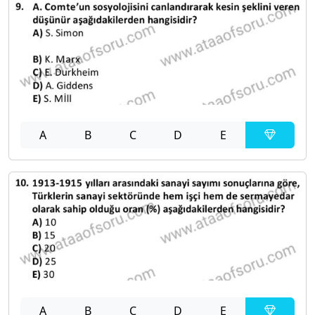
A
B
C
D
E
A
B
C
D
E