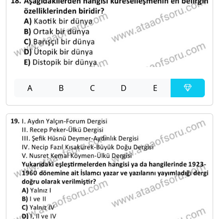
A
B
C
D
E