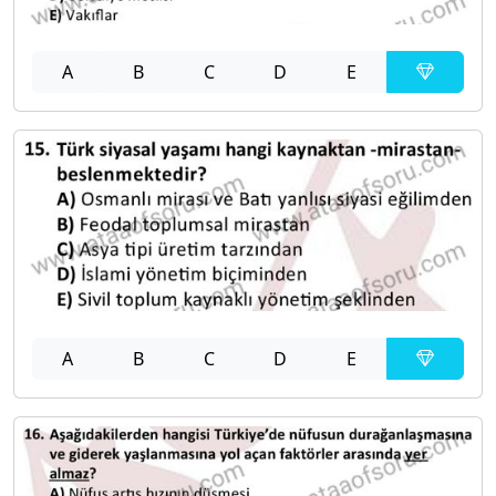
A
B
C
D
E
A
B
C
D
E