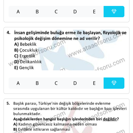
A
B
C
D
E
A
B
C
D
E