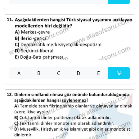
A
B
C
D
E