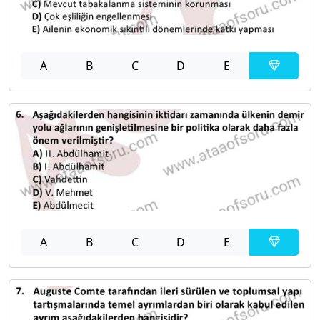
A
B
C
D
E
A
B
C
D
E