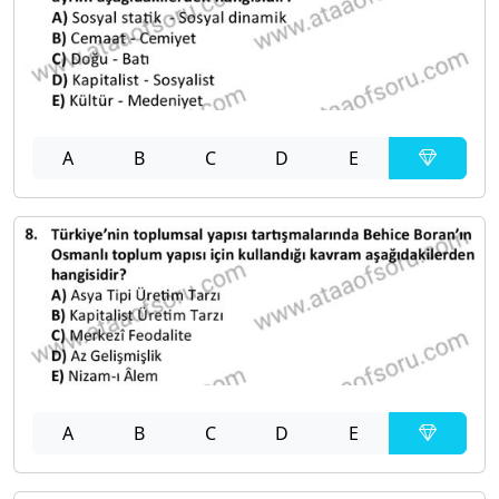
A
B
C
D
E
A
B
C
D
E