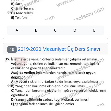
A
B
C
D
E
2019-2020 Mezuniyet Üç Ders Sınavı
13