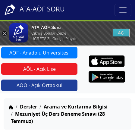
ATA-AÖF SORU
ATA-AÖF Soru
AÇ
Çıkmış Sorular Cepte
ÜCRETSİZ - Google Play'de
AÖF - Anadolu Üniversitesi
AÖL - Açık Lise
AÖO - Açık Ortaokul
Anasayfa
Dersler
Arama ve Kurtarma Bilgisi
Mezuniyet Üç Ders Deneme Sınavı (28
Temmuz)