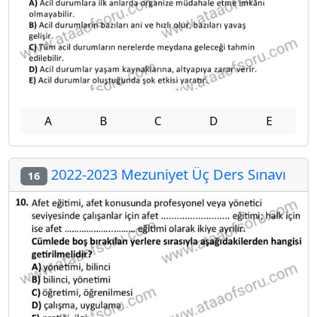
A
B
C
D
E
2022-2023 Mezuniyet Üç Ders Sınavı
16