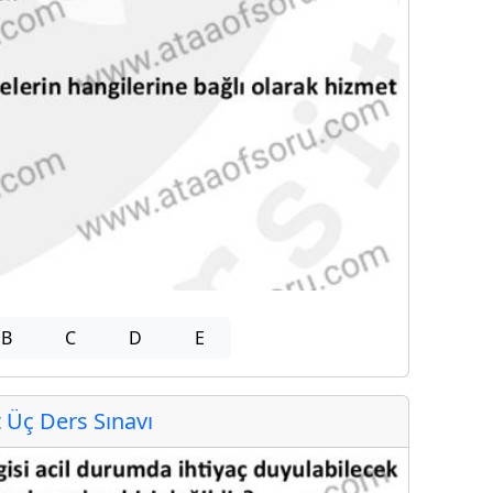
B
C
D
E
Üç Ders Sınavı