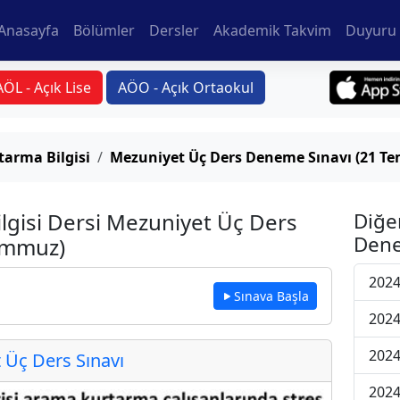
Anasayfa
Bölümler
Dersler
Akademik Takvim
Duyuru 
AÖL - Açık Lise
AÖO - Açık Ortaokul
arma Bilgisi
Mezuniyet Üç Ders Deneme Sınavı (21 T
lgisi Dersi Mezuniyet Üç Ders
Diğe
Dene
emmuz)
2024
Sınava Başla
2024
2024
Üç Ders Sınavı
2024