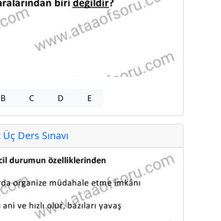
B
C
D
E
Üç Ders Sınavı