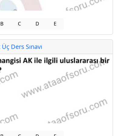
B
C
D
E
Üç Ders Sınavı