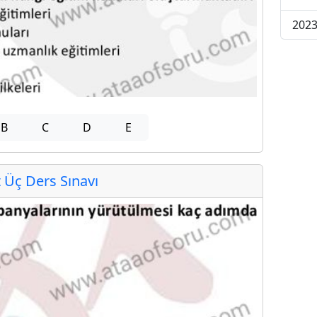
2023
B
C
D
E
Üç Ders Sınavı