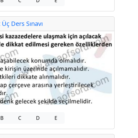
B
C
D
E
Üç Ders Sınavı
B
C
D
E