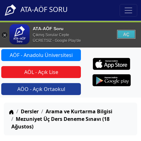
ATA-AÖF SORU
ATA-AÖF Soru
AÇ
Çıkmış Sorular Cepte
ÜCRETSİZ - Google Play'de
AÖF - Anadolu Üniversitesi
AÖL - Açık Lise
AÖO - Açık Ortaokul
Anasayfa
Dersler
Arama ve Kurtarma Bilgisi
Mezuniyet Üç Ders Deneme Sınavı (18
Ağustos)