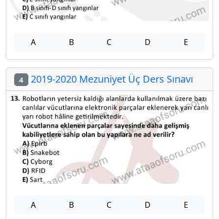
A
B
C
D
E
2019-2020 Mezuniyet Üç Ders Sınavı
4
A
B
C
D
E