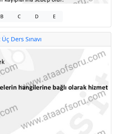
B
C
D
E
Üç Ders Sınavı