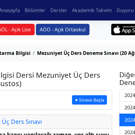
Anasayfa
Bölümler
Dersler
Akademik Takvim
Duyuru 
AÖL - Açık Lise
AÖO - Açık Ortaokul
arma Bilgisi
Mezuniyet Üç Ders Deneme Sınavı (20 Ağ
lgisi Dersi Mezuniyet Üç Ders
Diğe
Dene
ustos)
2024
Sınava Başla
2024
2024
Üç Ders Sınavı
2024