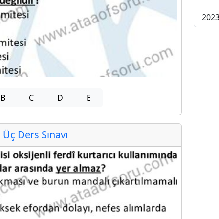
2023
B
C
D
E
Üç Ders Sınavı