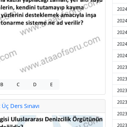
2024
2024
2024
202
202
2023
2023
B
C
D
E
2023
2023
Üç Ders Sınavı
2023
2023