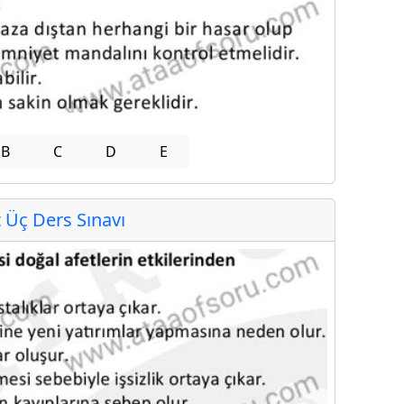
B
C
D
E
Üç Ders Sınavı