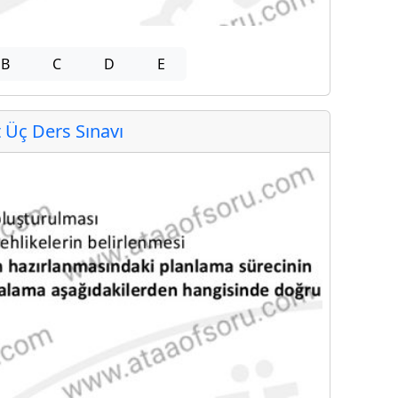
B
C
D
E
Üç Ders Sınavı