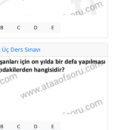
B
C
D
E
Üç Ders Sınavı
B
C
D
E