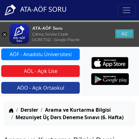
ATA-AÖF SORU
ATA-AÖF Soru
AÇ
Çıkmış Sorular Cepte
ÜCRETSİZ - Google Play'de
AÖF - Anadolu Üniversitesi
AÖL - Açık Lise
AÖO - Açık Ortaokul
Anasayfa
Dersler
Arama ve Kurtarma Bilgisi
Mezuniyet Üç Ders Deneme Sınavı (6. Hafta)