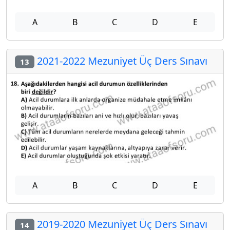
A
B
C
D
E
2021-2022 Mezuniyet Üç Ders Sınavı
13
A
B
C
D
E
2019-2020 Mezuniyet Üç Ders Sınavı
14