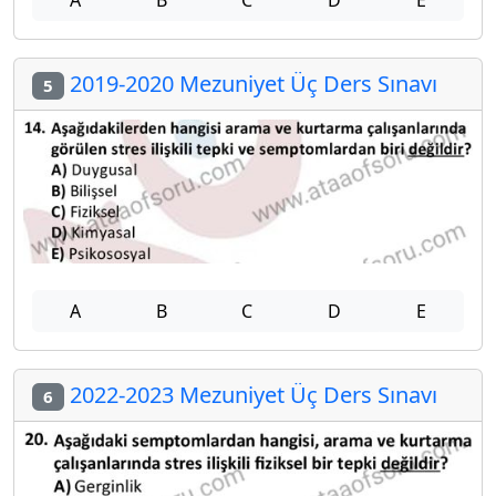
A
B
C
D
E
2019-2020 Mezuniyet Üç Ders Sınavı
5
A
B
C
D
E
2022-2023 Mezuniyet Üç Ders Sınavı
6