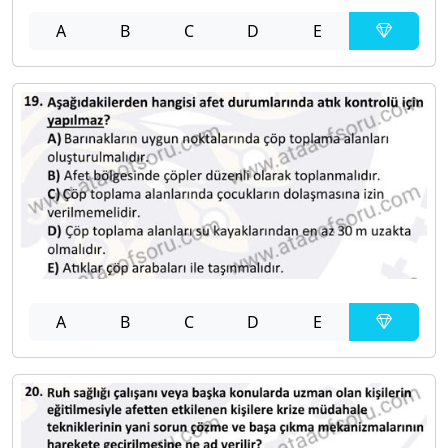
A
B
C
D
E
A
B
C
D
E