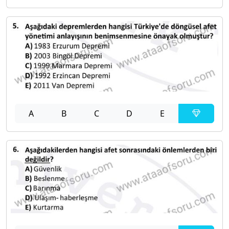
A
B
C
D
E