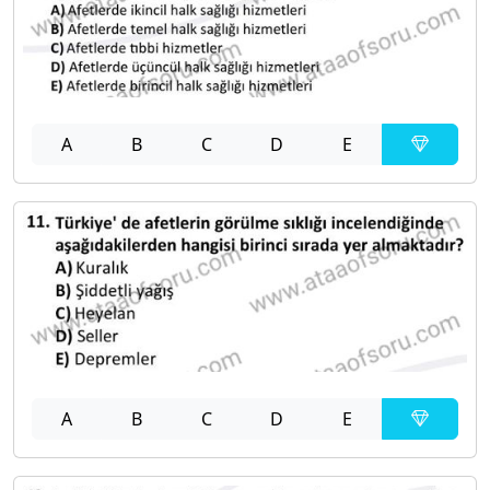
A
B
C
D
E
A
B
C
D
E