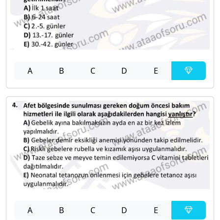
A
B
C
D
E
A
B
C
D
E