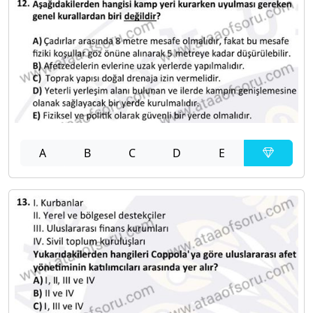
A
B
C
D
E