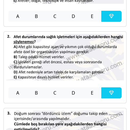
A
B
C
D
E
A
B
C
D
E