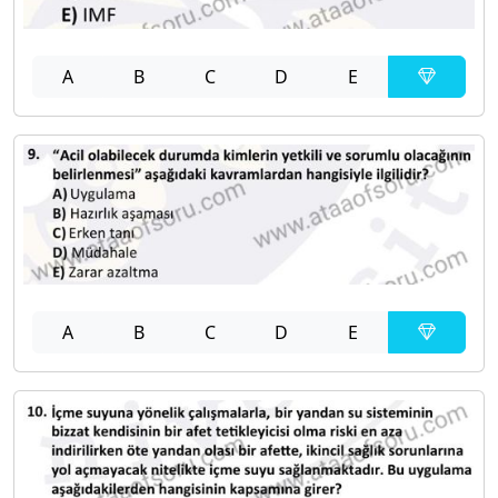
A
B
C
D
E
A
B
C
D
E