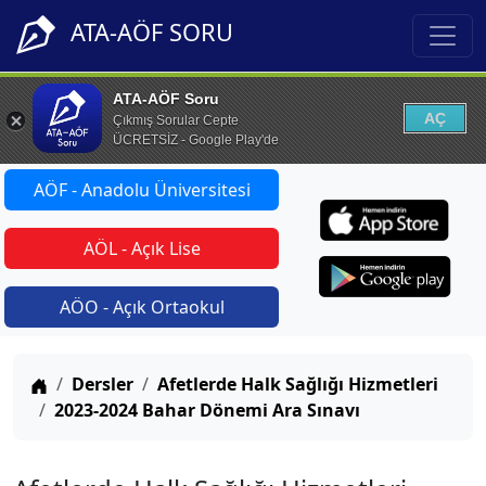
ATA-AÖF SORU
ATA-AÖF Soru
AÇ
Çıkmış Sorular Cepte
ÜCRETSİZ - Google Play'de
AÖF - Anadolu Üniversitesi
AÖL - Açık Lise
AÖO - Açık Ortaokul
Anasayfa
Dersler
Afetlerde Halk Sağlığı Hizmetleri
2023-2024 Bahar Dönemi Ara Sınavı