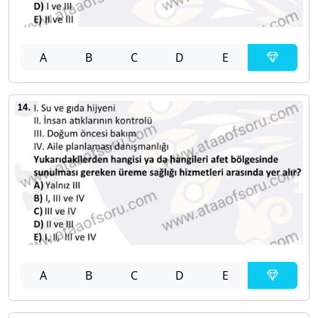
A
B
C
D
E
A
B
C
D
E