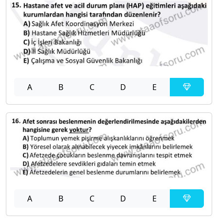
A
B
C
D
E
A
B
C
D
E