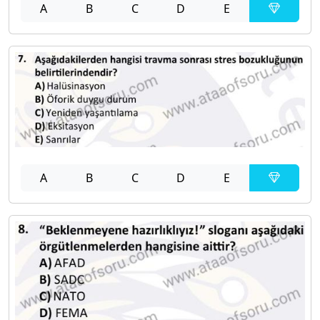
A
B
C
D
E
A
B
C
D
E