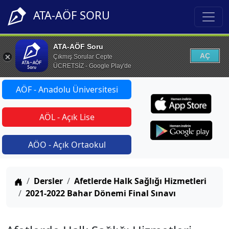
ATA-AÖF SORU
ATA-AÖF Soru
AÇ
Çıkmış Sorular Cepte
ÜCRETSİZ - Google Play'de
AÖF - Anadolu Üniversitesi
AÖL - Açık Lise
AÖO - Açık Ortaokul
Anasayfa
Dersler
Afetlerde Halk Sağlığı Hizmetleri
2021-2022 Bahar Dönemi Final Sınavı