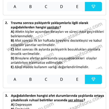
A
B
C
D
E
A
B
C
D
E