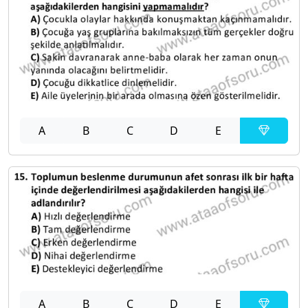
A
B
C
D
E
A
B
C
D
E