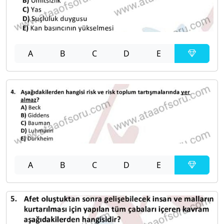
A
B
C
D
E
A
B
C
D
E