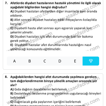
A
B
C
D
E