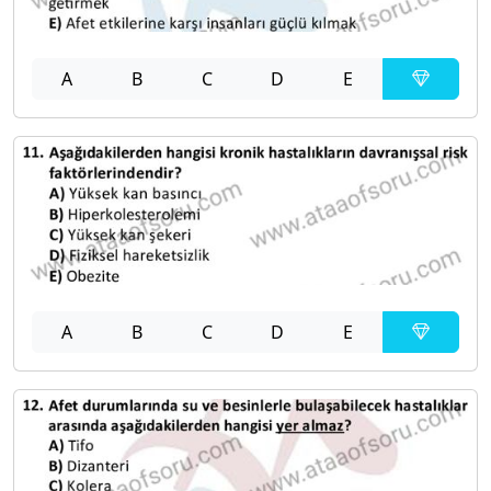
A
B
C
D
E
A
B
C
D
E