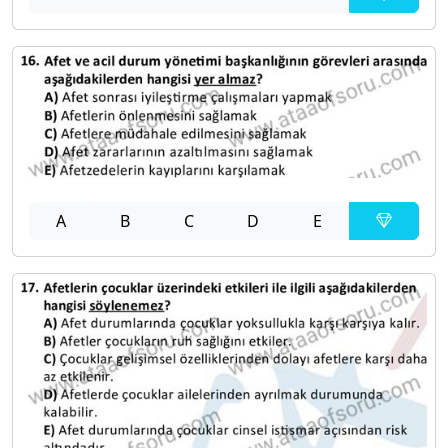
A
B
C
D
E