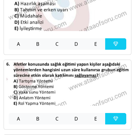
A
B
C
D
E
A
B
C
D
E