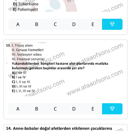
A
B
C
D
E
A
B
C
D
E