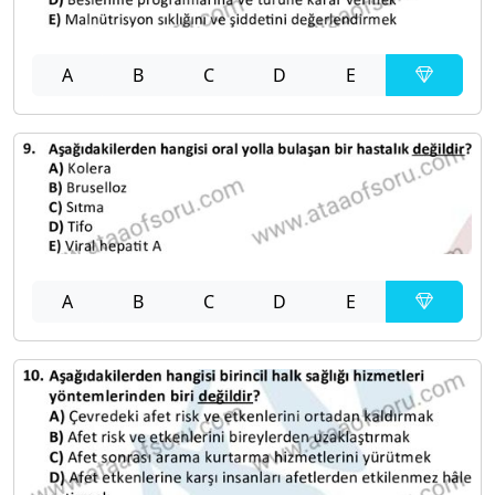
A
B
C
D
E
A
B
C
D
E