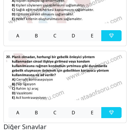
A
B
C
D
E
A
B
C
D
E
Diğer Sınavlar