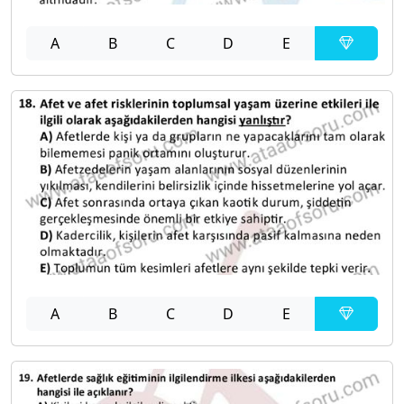
A
B
C
D
E
A
B
C
D
E