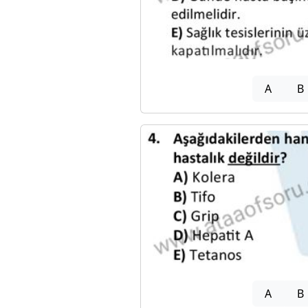
A
B
A
B