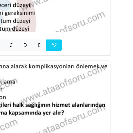
C
D
E