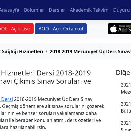
Anasayfa
Bölümler
Dersler
Akademik Takvim
Duyuru 
AÖL - Açık Lise
AÖO - Açık Ortaokul
 Sağlığı Hizmetleri
2018-2019 Mezuniyet Üç Ders Sınav
ı Hizmetleri Dersi 2018-2019
Diğe
avı Çıkmış Sınav Soruları ve
2021
Mezu
 Dersi
2018-2019 Mezuniyet Üç Ders Sınavı
2021
i. Geçmiş dönemlere ait sınav sorularını çözerek
Bütü
plarının ve benzer soruları yakalamanız daha
uları ile beraber konu anlatımı, ders özetleri ve
2021
lara hazrılanabilirsin.
Sına