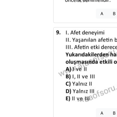
A
B
A
B