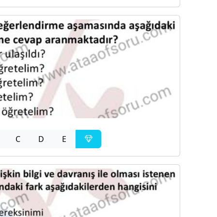
C
D
E