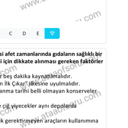
C
D
E