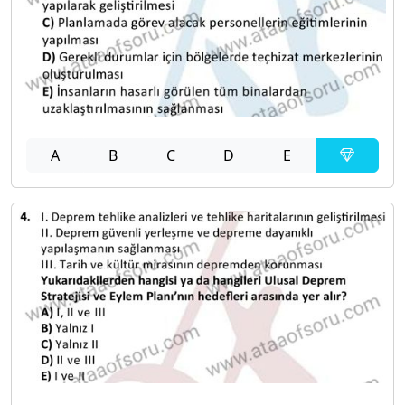
A
B
C
D
E