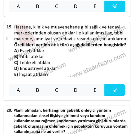
A
B
C
D
E
A
B
C
D
E