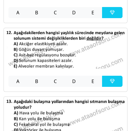
A
B
C
D
E
A
B
C
D
E