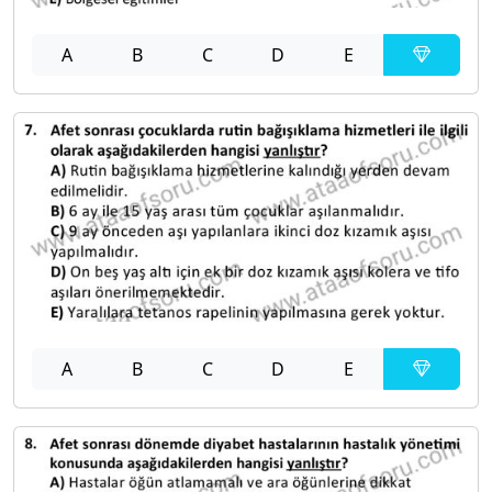
A
B
C
D
E
A
B
C
D
E