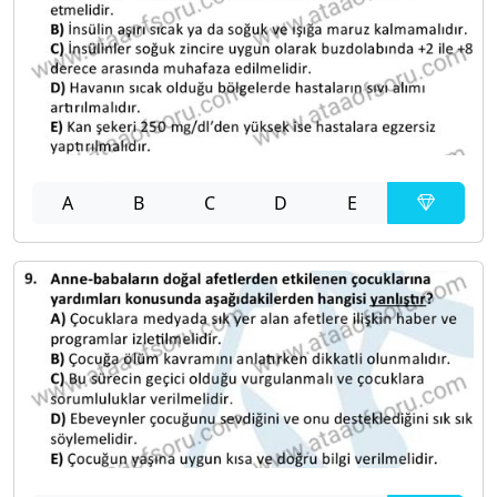
A
B
C
D
E