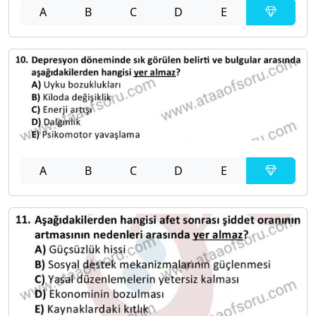
A
B
C
D
E
A
B
C
D
E