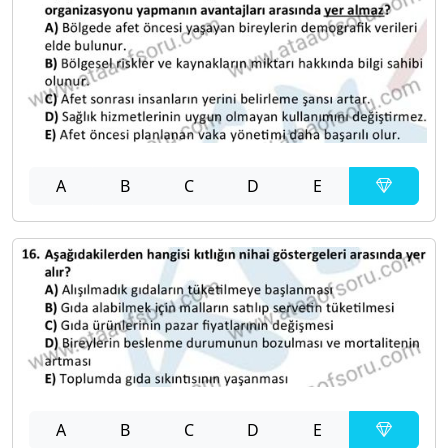
A
B
C
D
E
A
B
C
D
E