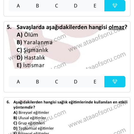
A
B
C
D
E
A
B
C
D
E