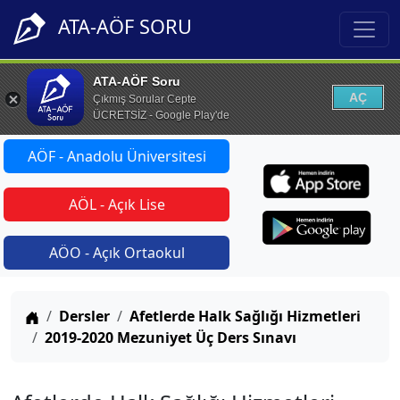
ATA-AÖF SORU
ATA-AÖF Soru
AÇ
Çıkmış Sorular Cepte
ÜCRETSİZ - Google Play'de
AÖF - Anadolu Üniversitesi
AÖL - Açık Lise
AÖO - Açık Ortaokul
Anasayfa
Dersler
Afetlerde Halk Sağlığı Hizmetleri
2019-2020 Mezuniyet Üç Ders Sınavı