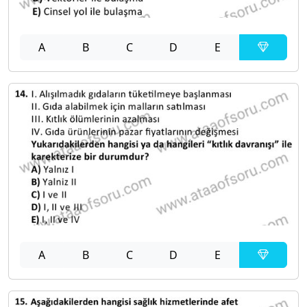
A
B
C
D
E
A
B
C
D
E