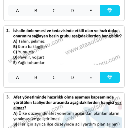
A
B
C
D
E
A
B
C
D
E