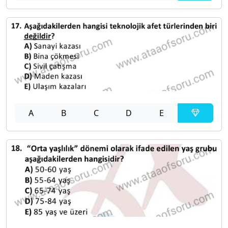
A
B
C
D
E