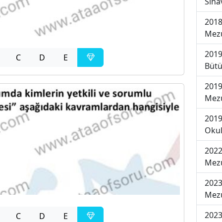
Sına
2018
Mezu
2019
C
D
E
Bütü
2019
Mezu
2019
Okul
2022
Mezu
2023
Mezu
2023
C
D
E