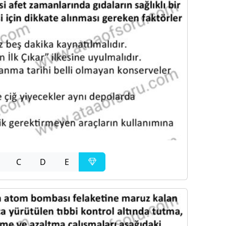
C
D
E