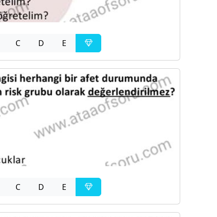
C
D
E
C
D
E