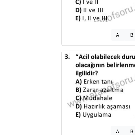
A
B
A
B