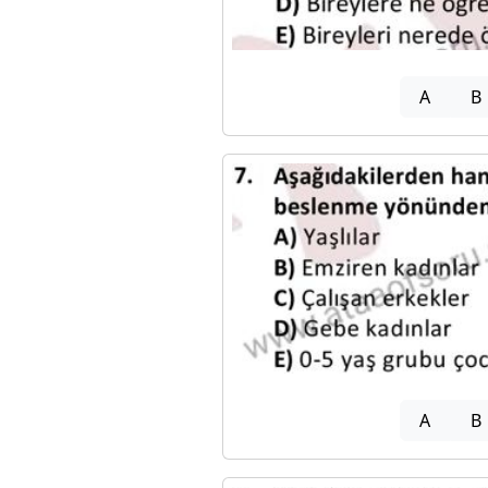
A
B
A
B