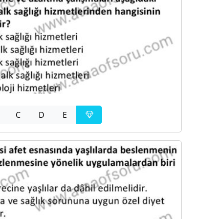
C
D
E