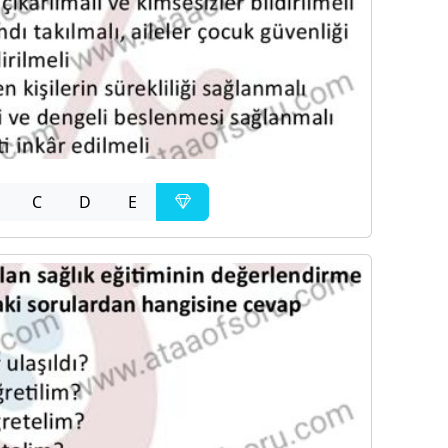
C
D
E