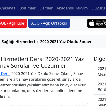
Anasayfa
Bölümler
Dersler
Akademik Takvim
Duyuru 
AÖL - Açık Lise
AÖO - Açık Ortaokul
 Sağlığı Hizmetleri
2020-2021 Yaz Okulu Sınavı
ı Hizmetleri Dersi 2020-2021 Yaz
Diğe
ınav Soruları ve Çözümleri
2021
 Dersi
2020-2021 Yaz Okulu Sınavı Çıkmış Sınav
Mezu
emlere ait sınav sorularını çözerek sınavlarda
2021
 benzer soruları yakalamanız daha kolay olacaktır.
Bütü
r konu anlatımı, ders özetleri ve online deneme
lirsin.
2021
Sına