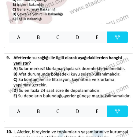
A
B
C
D
E
A
B
C
D
E