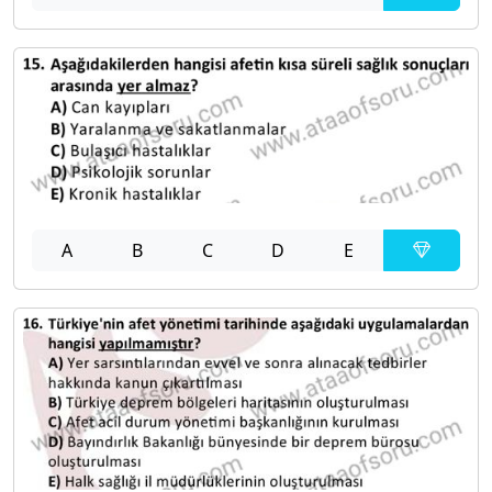
A
B
C
D
E