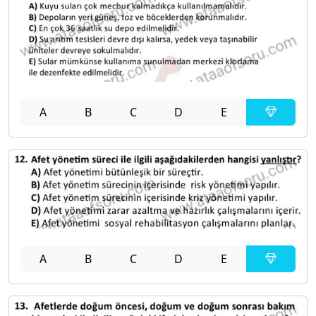
A
B
C
D
E
A
B
C
D
E