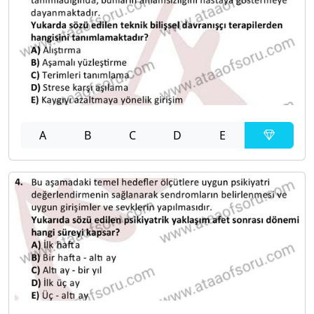
A
B
C
D
E