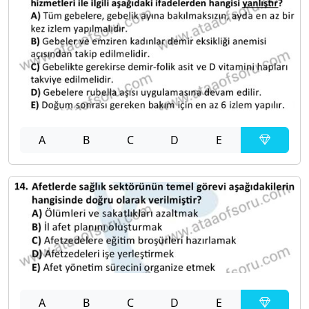
A
B
C
D
E
A
B
C
D
E