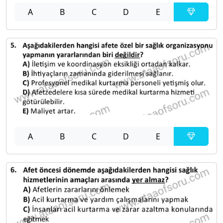
A
B
C
D
E
A
B
C
D
E