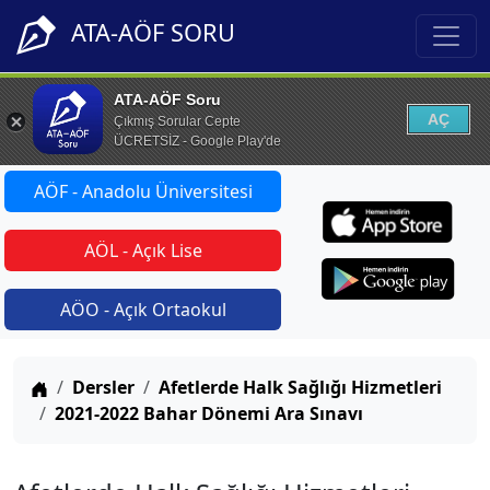
ATA-AÖF SORU
ATA-AÖF Soru
AÇ
Çıkmış Sorular Cepte
ÜCRETSİZ - Google Play'de
AÖF - Anadolu Üniversitesi
AÖL - Açık Lise
AÖO - Açık Ortaokul
Anasayfa
Dersler
Afetlerde Halk Sağlığı Hizmetleri
2021-2022 Bahar Dönemi Ara Sınavı