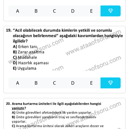
A
B
C
D
E
A
B
C
D
E