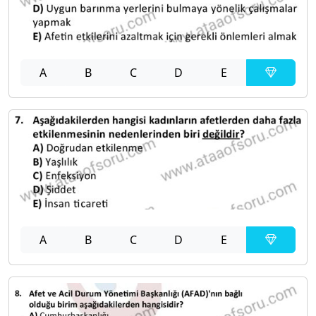
A
B
C
D
E
A
B
C
D
E