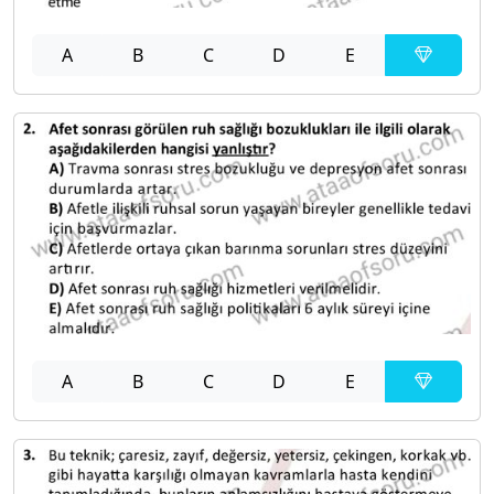
A
B
C
D
E
A
B
C
D
E