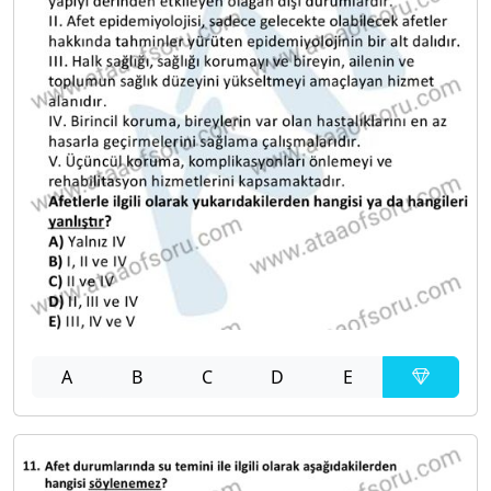
A
B
C
D
E