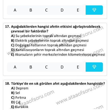
A
B
C
D
E
A
B
C
D
E