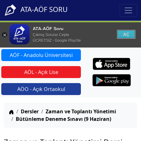
ATA-AÖF SORU
ATA-AÖF Soru
AÇ
Çıkmış Sorular Cepte
ÜCRETSİZ - Google Play'de
AÖF - Anadolu Üniversitesi
AÖL - Açık Lise
AÖO - Açık Ortaokul
Anasayfa
Dersler
Zaman ve Toplantı Yönetimi
Bütünleme Deneme Sınavı (9 Haziran)