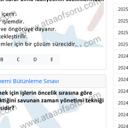
202
202
202
2025
202
B
C
D
E
202
202
emi Bütünleme Sınavı
202
2024
2024
2024