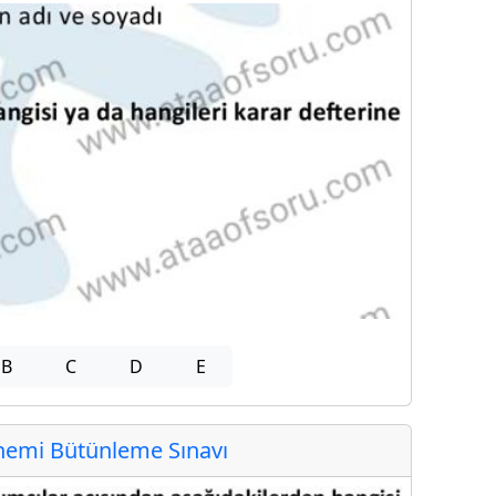
B
C
D
E
emi Bütünleme Sınavı