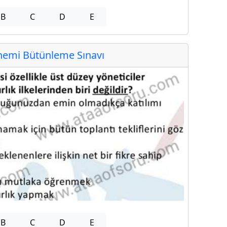
B
C
D
E
emi Bütünleme Sınavı
B
C
D
E