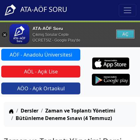
ATA-AÖF SORU
ATA-AÖF Soru
AÇ
Çıkmış Sorular Cepte
ÜCRETSİZ - Google Play'de
AÖF - Anadolu Üniversitesi
AÖL - Açık Lise
AÖO - Açık Ortaokul
Anasayfa
Dersler
Zaman ve Toplantı Yönetimi
Bütünleme Deneme Sınavı (4 Temmuz)