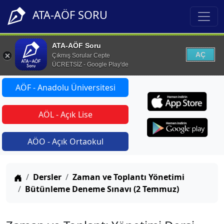
ATA-AÖF SORU
ATA-AÖF Soru
AÇ
Çıkmış Sorular Cepte
ÜCRETSİZ - Google Play'de
AÖF - Anadolu Üniversitesi
AÖL - Açık Lise
AÖO - Açık Ortaokul
Anasayfa
Dersler
Zaman ve Toplantı Yönetimi
Bütünleme Deneme Sınavı (2 Temmuz)