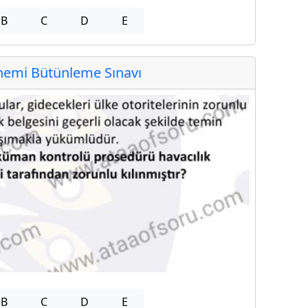
B
C
D
E
emi Bütünleme Sınavı
B
C
D
E