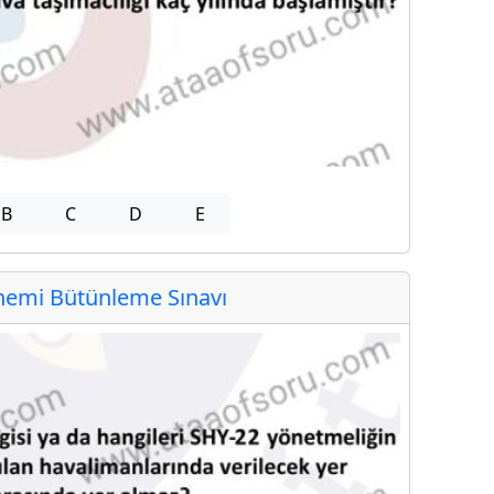
B
C
D
E
emi Bütünleme Sınavı