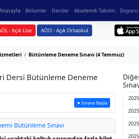
Anasayfa
Bölümler
Dersler
Akademik Takvim
Duyuru 
AÖL - Açık Lise
AÖO - Açık Ortaokul
izmetleri
Bütünleme Deneme Sınavı (4 Temmuz)
eri Dersi Bütünleme Deneme
Diğe
Sınav
202
Sınava Başla
202
202
emi Bütünleme Sınavı
202