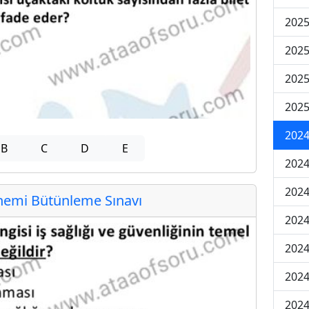
202
202
202
2025
202
B
C
D
E
202
202
emi Bütünleme Sınavı
202
2024
2024
2024