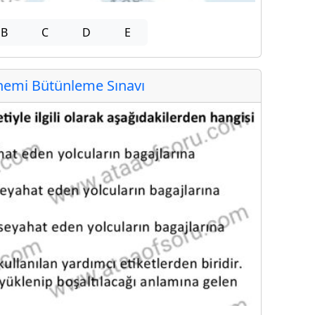
B
C
D
E
emi Bütünleme Sınavı