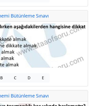
emi Bütünleme Sınavı
B
C
D
E
emi Bütünleme Sınavı