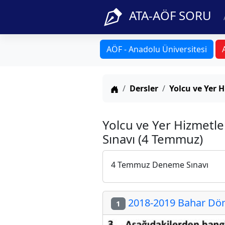
ATA-AÖF SORU
AÖF - Anadolu Üniversitesi
Anasayfa
Dersler
Yolcu ve Yer H
Yolcu ve Yer Hizmetl
Sınavı (4 Temmuz)
4 Temmuz Deneme Sınavı
2018-2019 Bahar Dön
1