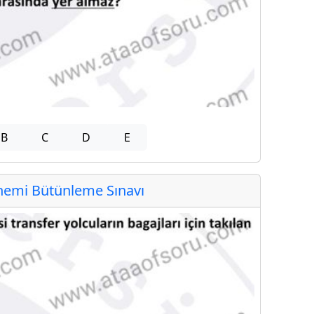
B
C
D
E
emi Bütünleme Sınavı