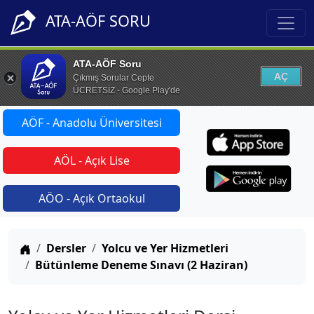
ATA-AÖF SORU
ATA-AÖF Soru
AÇ
Çıkmış Sorular Cepte
ÜCRETSİZ - Google Play'de
AÖF - Anadolu Üniversitesi
AÖL - Açık Lise
AÖO - Açık Ortaokul
Anasayfa
Dersler
Yolcu ve Yer Hizmetleri
Bütünleme Deneme Sınavı (2 Haziran)