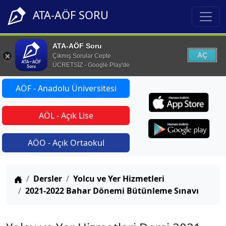
ATA-AÖF SORU
ATA-AÖF Soru
AÇ
Çıkmış Sorular Cepte
ÜCRETSİZ - Google Play'de
AÖF - Anadolu Üniversitesi
AÖL - Açık Lise
AÖO - Açık Ortaokul
Anasayfa
Dersler
Yolcu ve Yer Hizmetleri
2021-2022 Bahar Dönemi Bütünleme Sınavı