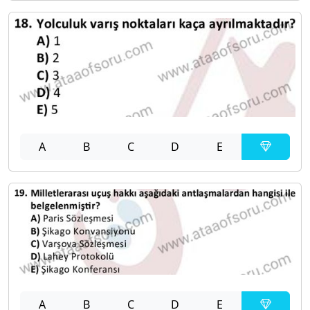
A
B
C
D
E
A
B
C
D
E