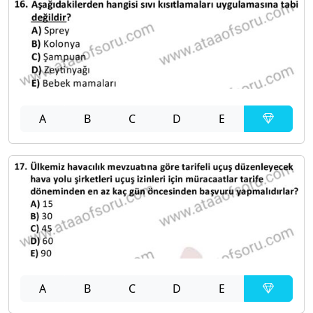
A
B
C
D
E
A
B
C
D
E