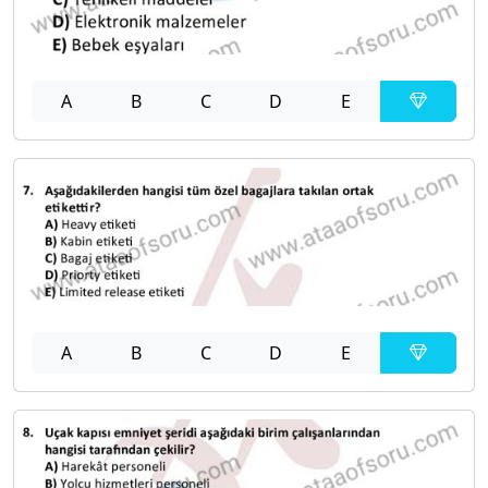
A
B
C
D
E
A
B
C
D
E