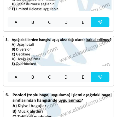
A
B
C
D
E
A
B
C
D
E