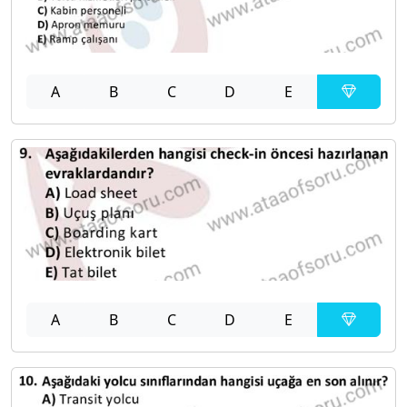
A
B
C
D
E
A
B
C
D
E