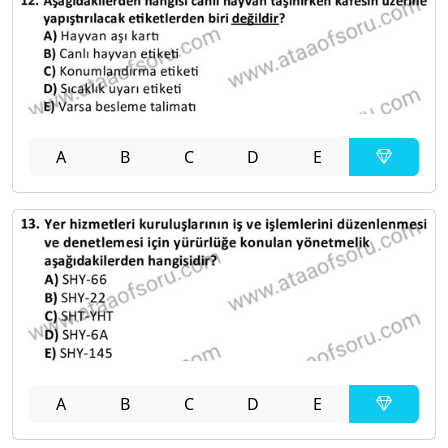
A
B
C
D
E
A
B
C
D
E