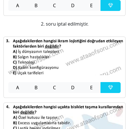
A
B
C
D
E
2. soru iptal edilmiştir.
A
B
C
D
E