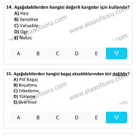
A
B
C
D
E
A
B
C
D
E