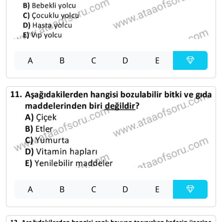
A
B
C
D
E
A
B
C
D
E