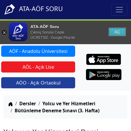
ATA-AÖF SORU
ATA-AÖF Soru
AÇ
Çıkmış Sorular Cepte
ÜCRETSİZ - Google Play'de
AÖF - Anadolu Üniversitesi
AÖL - Açık Lise
AÖO - Açık Ortaokul
Anasayfa
Dersler
Yolcu ve Yer Hizmetleri
Bütünleme Deneme Sınavı (3. Hafta)