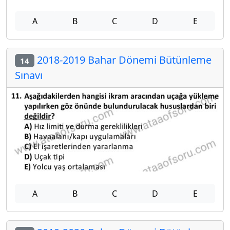
A
B
C
D
E
2018-2019 Bahar Dönemi Bütünleme
14
Sınavı
A
B
C
D
E